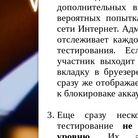
дополнительных в
вероятных попытк
сети Интернет. Ад
отслеживает кажд
тестирования. Е
участник выходит
вкладку в бруезер
сразу же отображае
к блокироваке акка
Еще сразу неск
тестирование
не
уровню
. Их ак