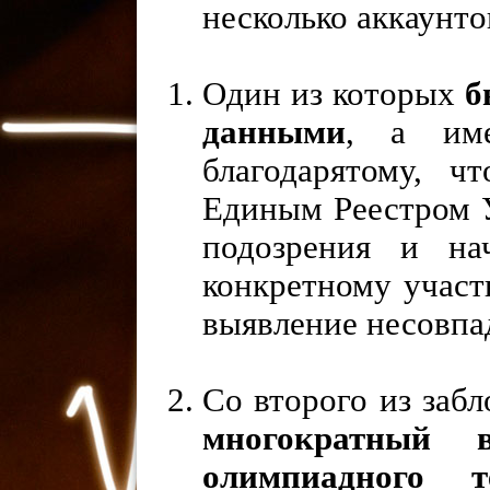
несколько аккаунто
Один из которых
б
данными
, а име
благодарятому, ч
Единым Реестром 
подозрения и на
конкретному участ
выявление несовпа
Со второго из заб
многократный 
олимпиадного т